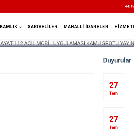
e-Dev
KAMLIK
SARIVELİLER
MAHALLİ İDARELER
HİZMET
Karaman
Duyurular
27
Tem
Ayrancı
Başyayla
27
Ermenek
Tem