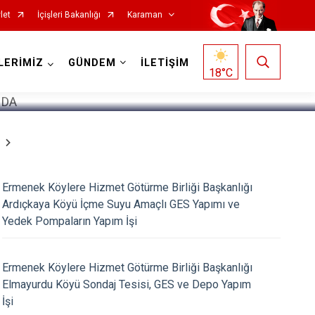
let
İçişleri Bakanlığı
Karaman
1
/
5
LERİMİZ
GÜNDEM
İLETİŞİM
18
°C
Ermenek Köylere Hizmet Götürme Birliği Başkanlığı
Ardıçkaya Köyü İçme Suyu Amaçlı GES Yapımı ve
Yedek Pompaların Yapım İşi
Ermenek Köylere Hizmet Götürme Birliği Başkanlığı
Elmayurdu Köyü Sondaj Tesisi, GES ve Depo Yapım
İşi