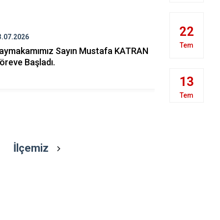
Kazımkarabe
Sarıveliler
22
3.07.2026
13.01.2026
Tem
aymakamımız Sayın Mustafa KATRAN
Olumsuz Ha
öreve Başladı.
İlçemzide 
Verildi
13
Tem
İlçemiz