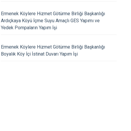
kir
Ermenek Köylere Hizmet Götürme Birliği Başkanlığı
Ardıçkaya Köyü İçme Suyu Amaçlı GES Yapımı ve
09.11.2025
Yedek Pompaların Yapım İşi
va Koşulları Nedeniyle
Ulu Önder Gazi Mus
Eğitim Öğretime Bir Gün Ara
ATATÜRK’ün Ebediyete
Münasebetiyle Anma
Ermenek Köylere Hizmet Götürme Birliği Başkanlığı
Boyalık Köy İçi İstinat Duvarı Yapım İşi