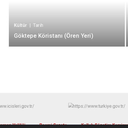
Kültür
|
Tarih
Göktepe Köristanı (Ören Yeri)
aman Valiliği
Resmi Gazete
Kolluk Gözetim Komisy