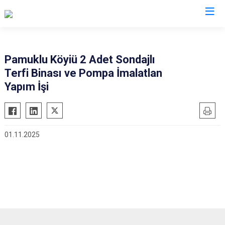
Karaman
Pamuklu Köyiü 2 Adet Sondajlı
Terfi Binası ve Pompa İmalatlan
Ayrancı
Yapım İşi
Başyayla
Ermenek
Kazımkarabekir
01.11.2025
Sarıveliler